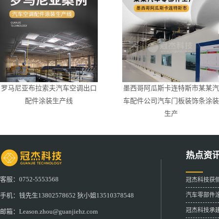
罗马尼亚布拉索夫汽车空调出口
墨西哥阿瓜斯卡连特斯市某某汽
配件涂装生产线
车配件公司汽车门板装饰条涂装
生产
热点资
客服：0752-5553568
冠杰科技获
汽车零部件
手机：钱先生13802578652 狄小姐13510378548
冠杰科技承
邮箱：Leason.zhou@guanjiehz.com