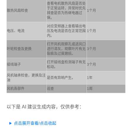
查看电机散热风扇是否处
于正常运转，异常时优先
散热风扇检查
1个月
排查是否为热继电器过
保。
对应变频器上查看输出电
电压、电流
压及电流是否在正常范围
1个月
内。
打开风机观察孔或进风口
叶轮检查及更换
进行清灰，观察叶片有无
3个月
裂痕及过度磨损。
打开接线盒检测端子有无
接线端子
3个月
松动。
风机轴承检查，更换及注
是否有异响产生。
1年
油
风机各部件
巡查
1周
以下是 AI 建议生成内容，仅供参考：
点击展开查看/点击收起