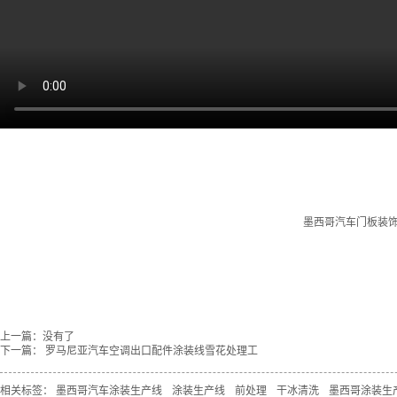
墨西哥
汽车门板装
上一篇：没有了
下一篇：
罗马尼亚汽车空调出口配件涂装线雪花处理工
相关标签：
墨西哥汽车涂装生产线
涂装生产线
前处理
干冰清洗
墨西哥涂装生