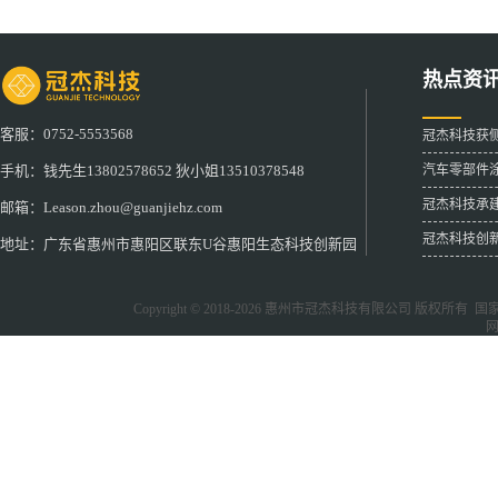
热点资
客服：0752-5553568
冠杰科技获
汽车零部件
手机：钱先生13802578652 狄小姐13510378548
冠杰科技承
邮箱：Leason.zhou@guanjiehz.com
冠杰科技创
地址：广东省惠州市惠阳区联东U谷惠阳生态科技创新园
Copyright © 2018-2026
惠州市冠杰科技有限公司
版权所有 国