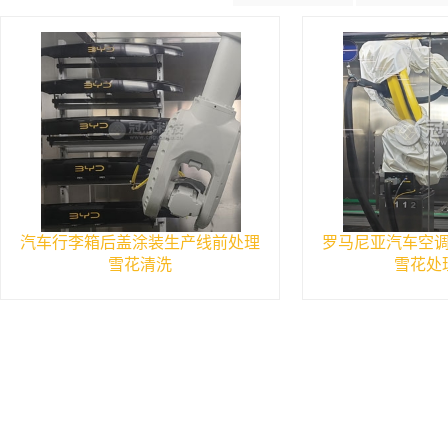
汽车行李箱后盖涂装生产线前处理
罗马尼亚汽车空
雪花清洗
雪花处