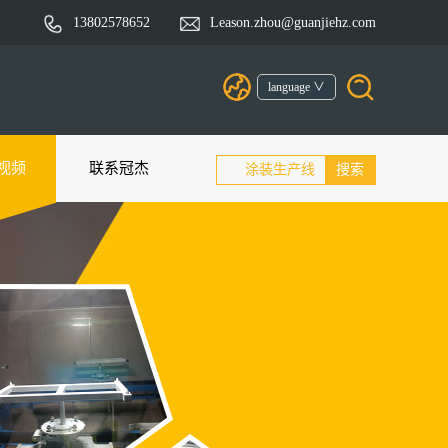
13802578652
Leason.zhou@guanjiehz.com
language ∨
视频
联系冠杰