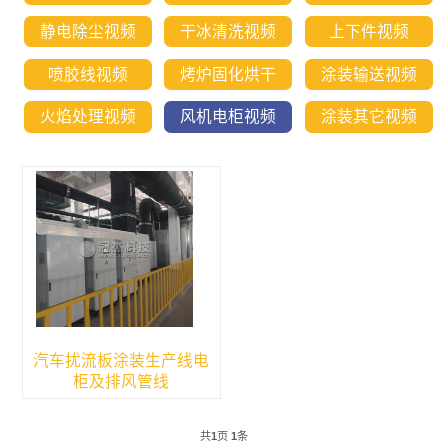
静电除尘视频
干冰清洗视频
上下件视频
喷胶线视频
烤炉固化烘干
涂装输送视频
火焰处理视频
风机电柜视频
涂装其它视频
汽车扰流板涂装生产线电
柜及排风管线
共
1
页
1
条