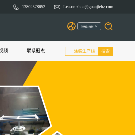
13802578652
Leason.zhou@guanjiehz.com
language ∨
视频
联系冠杰