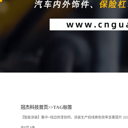
1
2
冠杰科技首页
>>TAG标签
【智能涂装】集中+线边供漆协同，涂装生产经线换色效率显著提升
202
共
1
页
1
条