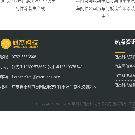
罗马尼亚布拉索夫汽车空调出口
墨西哥阿瓜斯卡连特斯市某某汽
配件涂装生产线
车配件公司汽车门板装饰条涂装
生产
热点资
客服：0752-5553568
冠杰科技获
汽车零部件
手机：钱先生13802578652 狄小姐13510378548
冠杰科技承
邮箱：Leason.zhou@guanjiehz.com
冠杰科技创
地址：广东省惠州市惠阳区联东U谷惠阳生态科技创新园
Copyright © 2018-2026
惠州市冠杰科技有限公司
版权所有 国