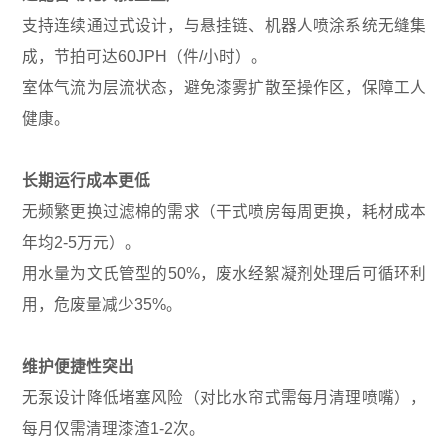
支持连续通过式设计，与悬挂链、机器人喷涂系统无缝集
成，节拍可达60JPH（件/小时）。
室体气流为层流状态，避免漆雾扩散至操作区，保障工人
健康。
长期运行成本更低
无频繁更换过滤棉的需求（干式喷房每周更换，耗材成本
年均2-5万元）。
用水量为文氏管型的50%，废水经絮凝剂处理后可循环利
用，危废量减少35%。
维护便捷性突出
无泵设计降低堵塞风险（对比水帘式需每月清理喷嘴），
每月仅需清理漆渣1-2次。