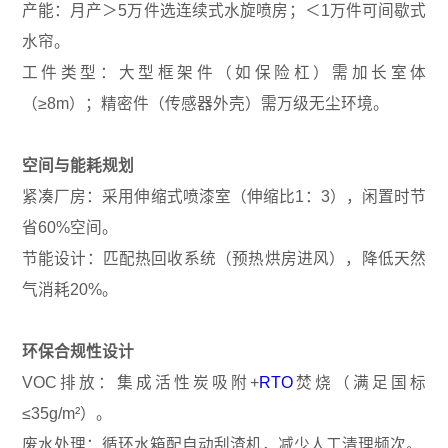
产能：月产＞5万件选连续式水旋喷房；＜1万件可间歇式
水帘。
工件类型：大型框架件（如保险杠）需加长室体
（≥8m）；精密件（传感器外壳）需万级无尘环境。
空间与能耗规划
紧凑厂房：采用伸缩式喷漆室（伸缩比1：3），闲置时节
省60%空间。
节能设计：匹配热回收系统（预热烘房进风），降低天然
气消耗20%。
环保合规性设计
VOC排放：集成活性炭吸附+
RTO
焚烧（满足国标
≤35g/m²）。
废水处理：循环水箱配自动刮渣机，减少人工清理频次。