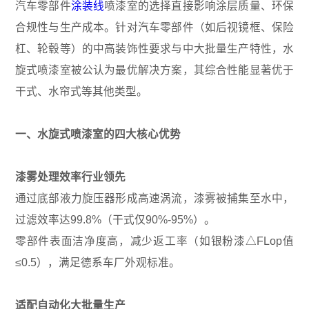
汽车零部件
涂装线
喷漆室的选择直接影响涂层质量、环保
合规性与生产成本。针对汽车零部件（如后视镜框、保险
杠、轮毂等）的中高装饰性要求与中大批量生产特性，水
旋式喷漆室被公认为最优解决方案，其综合性能显著优于
干式、水帘式等其他类型。
一、水旋式喷漆室的四大核心优势
漆雾处理效率行业领先
通过底部液力旋压器形成高速涡流，漆雾被捕集至水中，
过滤效率达99.8%（干式仅90%-95%）。
零部件表面洁净度高，减少返工率（如银粉漆△FLop值
≤0.5），满足德系车厂外观标准。
适配自动化大批量生产