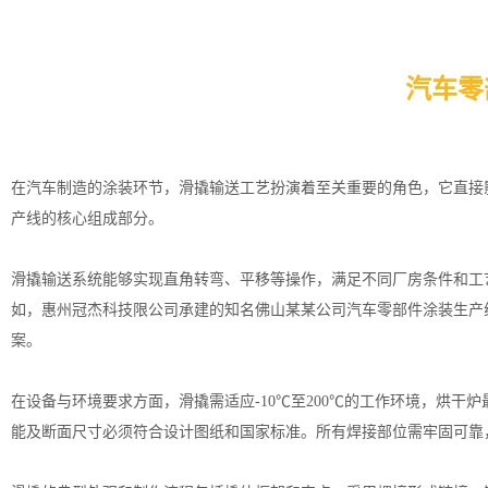
汽车零
在汽车制造的涂装环节，滑撬输送工艺扮演着至关重要的角色，它直接
产线的核心组成部分。
滑撬输送系统能够实现直角转弯、平移等操作，满足不同厂房条件和工
如，惠州冠杰科技限公司承建的知名佛山某某公司汽车零部件涂装生产线
案。
在设备与环境要求方面，滑撬需适应-10℃至200℃的工作环境，烘干
能及断面尺寸必须符合设计图纸和国家标准。所有焊接部位需牢固可靠