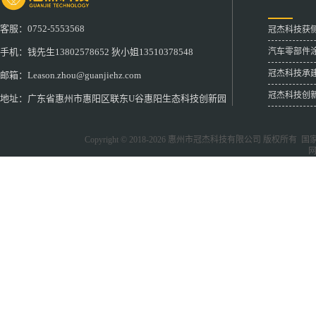
客服：0752-5553568
冠杰科技获
汽车零部件
手机：钱先生13802578652 狄小姐13510378548
冠杰科技承
邮箱：Leason.zhou@guanjiehz.com
冠杰科技创
地址：广东省惠州市惠阳区联东U谷惠阳生态科技创新园
Copyright © 2018-2026
惠州市冠杰科技有限公司
版权所有 国