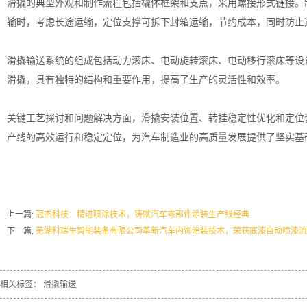
滑撬的典型外观和制作流程包括橇体框架和支点，采用螺接形式链接。
输时，考虑长途运输，定位支撑可拆下封箱运输，节约成本，同时防止
滑撬输送系统的组成包括动力滚床、电动旋转滚床、电动移行滚床等设
滑撬，具有独特的结构和重要作用，提高了生产的灵活性和效率。
关键工艺探讨和问题解决方面，滑撬安装位置、转挂稳定性优化和定位
产线
的高效运行和稳定定位，为汽车制造业的高质量发展提供了坚实基
上一篇:
冠杰科技：精进喷涂技术，铸就汽车零部件涂装生产线经典
下一篇:
芜湖科瑞生智能装备有限公司革新汽车内饰涂装技术，荣获底漆自动喷漆流
相关标签：
滑撬输送